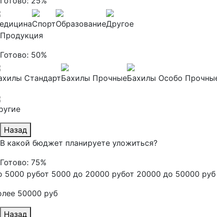
Готово:
25%
едицина
Спорт
Образование
Другое
Продукция
Готово:
50%
ахилы Стандарт
Бахилы Прочные
Бахилы Особо Прочны
ругие
Назад
В какой бюджет планируете уложиться?
Готово:
75%
о 5000 руб
от 5000 до 20000 руб
от 20000 до 50000 руб
олее 50000 руб
Назад