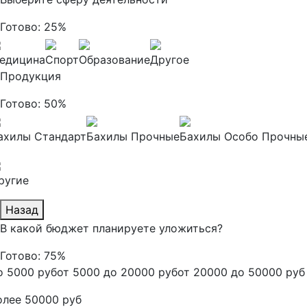
Готово:
25%
едицина
Спорт
Образование
Другое
Продукция
Готово:
50%
ахилы Стандарт
Бахилы Прочные
Бахилы Особо Прочны
ругие
Назад
В какой бюджет планируете уложиться?
Готово:
75%
о 5000 руб
от 5000 до 20000 руб
от 20000 до 50000 руб
олее 50000 руб